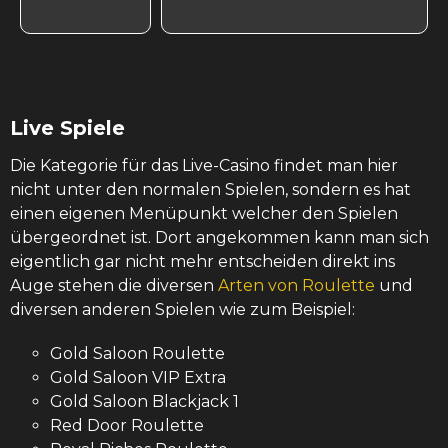
Live Spiele
Die Kategorie für das Live-Casino findet man hier
nicht unter den normalen Spielen, sondern es hat
einen eigenen Menüpunkt welcher den Spielen
übergeordnet ist. Dort angekommen kann man sich
eigentlich gar nicht mehr entscheiden direkt ins
Auge stehen die diversen
Arten von Roulette
und
diversen anderen Spielen wie zum Beispiel:
Gold Saloon Roulette
Gold Saloon VIP Extra
Gold Saloon Blackjack 1
Red Door Roulette