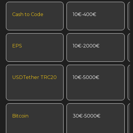
Cash to Code
10€-400€
EPS
10€-2000€
USDTether TRC20
10€-5000€
Bitcoin
30€-5000€