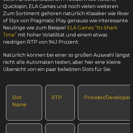
Quickspin, ELA Games und noch vielen weiteren.
Zum Sortiment gehören natürlich Klassiker wie River
of Styx von Pragmatic Play genauso wie interessante
Neulinge wie zum Beispiel
ELA Games “Its Shark
Time”
mit hoher Volatilität und einem etwas
niedrigen RTP von 94,1 Prozent.
Natürlich können bei einer so großen Auswahl längst
nicht alle Automaten testen, aber hier eine kleine
Übersicht von ein paar beliebten Slots für Sie:
Slot
RTP
Provider/Developer
Name