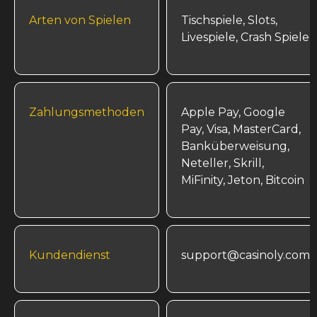
Arten von Spielen
Tischspiele, Slots,
Livespiele, Crash Spiele
Zahlungsmethoden
Apple Pay, Google
Pay, Visa, MasterCard,
Banküberweisung,
Neteller, Skrill,
MiFinity, Jeton, Bitcoin
Kundendienst
support@casinoly.com