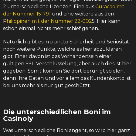
2 unterschiedliche Lizenzen. Eine aus
Curacao mit
der Nummer 151791
und eine weitere aus den
P
hilippinen mit der Nummer 22-002
5. Hier kann
schon einmal nichts mehr schief gehen.
Natürlich gibt es in puncto Sicherheit und Seriosität
noch weitere Punkte, welche es hier abzuklären
gibt. Einer davon ist das Vorhandensein einer
gültigen SSL-Verschlüsselung, aber auch dies ist hier
gegeben. Somit können Sie dort beruhigt spielen,
denn Ihre Daten und vor allem das Kundenkonto ist
bei uns mehr als nur gut geschützt.
Die unterschiedlichen Boni im
Casinoly
Was unterschiedliche Boni angeht, so wird hier ganz